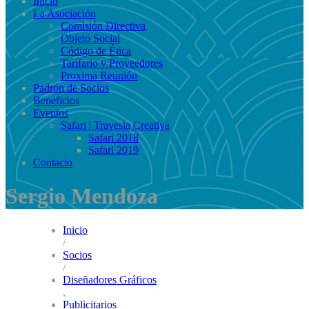
Inicio
La Asociación
Comisión Directiva
Objeto Social
Código de Ética
Tarifario y Proveedores
Proxima Reunión
Padrón de Socios
Beneficios
Eventos
Safari | Travesia Creativa
Safari 2018
Safari 2019
Contacto
Sergio Mendoza
Inicio
/
Socios
/
Diseñadores Gráficos
,
Publicitarios