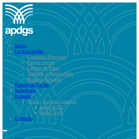
Inicio
La Asociación
Comisión Directiva
Objeto Social
Código de Ética
Tarifario y Proveedores
Proxima Reunión
Padrón de Socios
Beneficios
Eventos
Safari | Travesia Creativa
Safari 2018
Safari 2019
Contacto